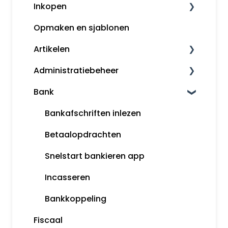
Inkopen
Aangifte
Klanten
Opmaken en sjablonen
Voorbeeldboekingen
Kassa
Leveranciers
Artikelen
Grootboekrekeningen
Factureren
InControle (inkopen en backorder)
Administratiebeheer
Boekjaar afsluiten
Inkopen
Artikelomzetgroepen
Bank
Margeregeling
Artikelbeheer
Administratiebeheer
Overzichten
Gebruikers en rechten
Bankafschriften inlezen
Rapportages
Mijn Snelstart
Betaalopdrachten
Snelstart bankieren app
Incasseren
Bankkoppeling
Fiscaal