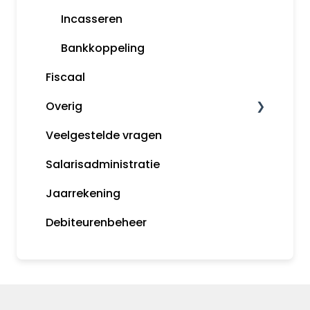
Incasseren
Bankkoppeling
Fiscaal
Overig
Veelgestelde vragen
Algemene informatie
Salarisadministratie
Tips
Jaarrekening
MijnSnelStart
Debiteurenbeheer
Koppelingen