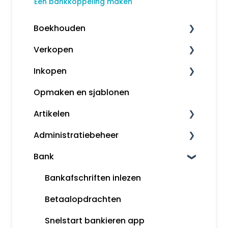
Een bankkoppeling maken
Boekhouden
Verkopen
Boekhouden
Inkopen
Aangifte
Klanten
Opmaken en sjablonen
Voorbeeldboekingen
Kassa
Leveranciers
Artikelen
Grootboekrekeningen
Factureren
InControle (inkopen en backorder)
Administratiebeheer
Boekjaar afsluiten
Inkopen
Artikelomzetgroepen
Bank
Margeregeling
Artikelbeheer
Administratiebeheer
Overzichten
Gebruikers en rechten
Bankafschriften inlezen
Rapportages
Mijn Snelstart
Betaalopdrachten
Snelstart bankieren app