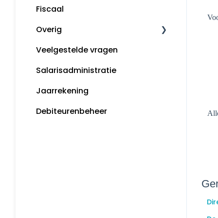
Fiscaal
Voo
Overig
Veelgestelde vragen
Algemene informatie
Salarisadministratie
Tips
Jaarrekening
MijnSnelStart
Debiteurenbeheer
Koppelingen
All
Ger
Dir