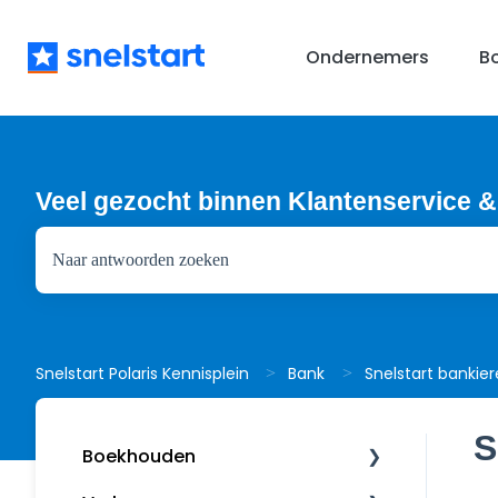
Ondernemers
B
Veel gezocht binnen Klantenservice &
Er zijn geen suggesties want het zoekveld is leeg.
Snelstart bankie
Snelstart Polaris Kennisplein
Bank
S
Boekhouden