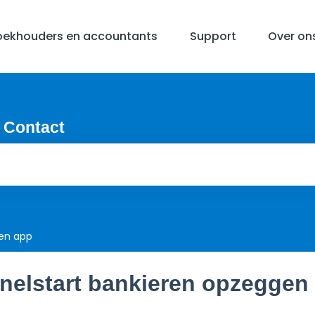
oekhouders en accountants
Support
Over on
 Contact
ren app
nelstart bankieren opzeggen