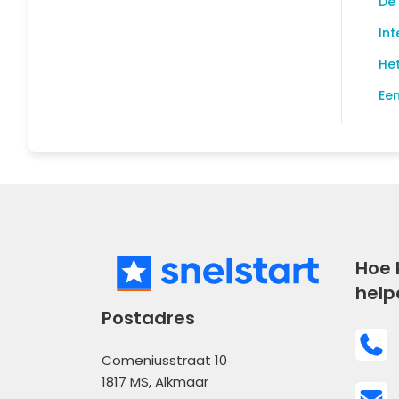
De
Int
Het
Een
Hoe 
help
Postadres
Comeniusstraat 10
1817 MS, Alkmaar