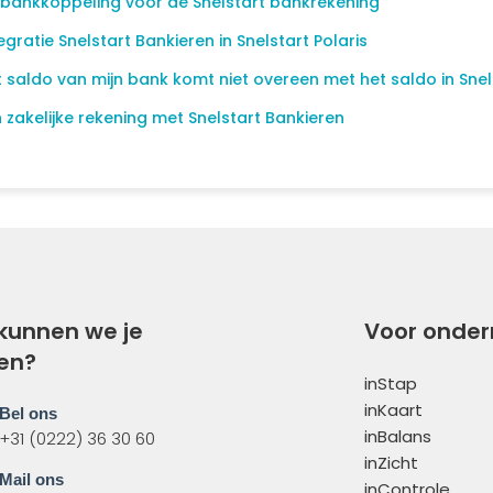
 bankkoppeling voor de Snelstart bankrekening
egratie Snelstart Bankieren in Snelstart Polaris
 saldo van mijn bank komt niet overeen met het saldo in Snels
 zakelijke rekening met Snelstart Bankieren
kunnen we je
Voor onde
en?
inStap
inKaart
Bel ons
inBalans
+31 (0222) 36 30 60
inZicht
Mail ons
inControle