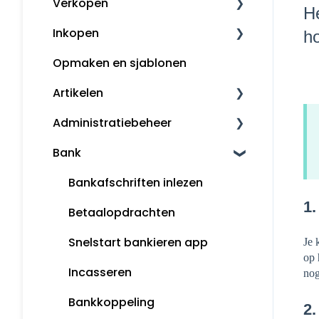
Verkopen
Boekhouden
He
Inkopen
Aangifte
Klanten
ho
Opmaken en sjablonen
Voorbeeldboekingen
Kassa
Leveranciers
Artikelen
Grootboekrekeningen
Factureren
InControle (inkopen en
backorder)
Administratiebeheer
Boekjaar afsluiten
Artikelomzetgroepen
Inkopen
Bank
Margeregeling
Artikelbeheer
Administratiebeheer
Overzichten
Gebruikers en rechten
Bankafschriften inlezen
1.
Rapportages
Mijn Snelstart
Betaalopdrachten
Snelstart bankieren app
Je 
op 
Incasseren
nog
Bankkoppeling
2.