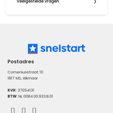
Veelgestelde vragen
Rapporten
MijnSnelStart
Gebruikers en rechten
Bankafschriften inlezen
Administratiebeheer
Koppelingen
Incasso en betaalbestanden
Algemene informatie
Boekhouden
Boekhouden
Verkopen
Administratiebeheer
Bank
Meldingen
Postadres
Comeniusstraat 10
1817 MS, Alkmaar
KVK
: 37054131
BTW
: NL 0084.00.933.B.01