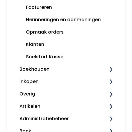
Factureren
Herinneringen en aanmaningen
Opmaak orders
Klanten
Snelstart Kassa
Boekhouden
Inkopen
Boekhouden
Overig
Aangifte
Inkoopfacturen
Artikelen
Voorbeeldboekingen
Leveranciers
Downloaden en installeren
Administratiebeheer
Grootboekrekeningen
Uitgebreid journaliseren
Kassa
Artikelbeheer
Bank
Boekjaar afsluiten
inControle (inkopen en backorder)
Algemene informatie
Back-ups en herstelpunten