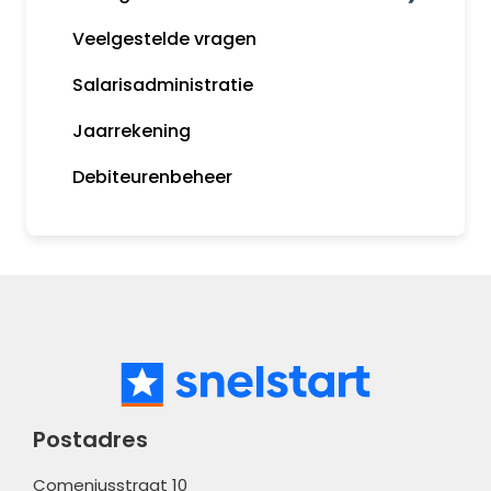
Veelgestelde vragen
Snelstart bankieren app
Algemene informatie
Salarisadministratie
Incasseren
Tips
Jaarrekening
Bankkoppeling
MijnSnelStart
Debiteurenbeheer
Koppelingen
Postadres
Comeniusstraat 10