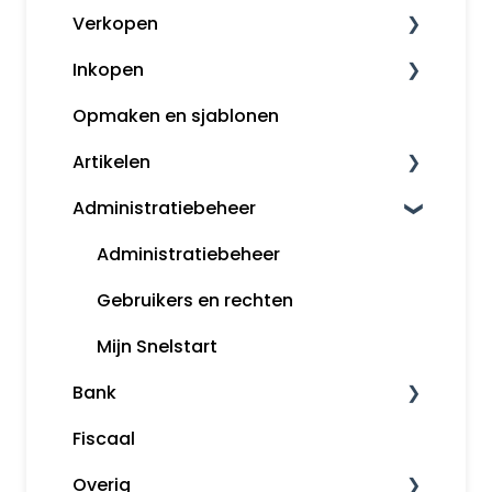
Verkopen
Boekhouden
Inkopen
Aangifte
Klanten
Opmaken en sjablonen
Voorbeeldboekingen
Kassa
Leveranciers
Artikelen
Grootboekrekeningen
Factureren
InControle (inkopen en backorder)
Administratiebeheer
Boekjaar afsluiten
Inkopen
Artikelomzetgroepen
Margeregeling
Artikelbeheer
Administratiebeheer
Overzichten
Gebruikers en rechten
Rapportages
Mijn Snelstart
Bank
Fiscaal
Bankafschriften inlezen
Overig
Betaalopdrachten