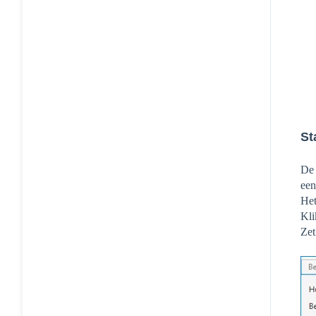
St
De 
een
Het
Kli
Zet