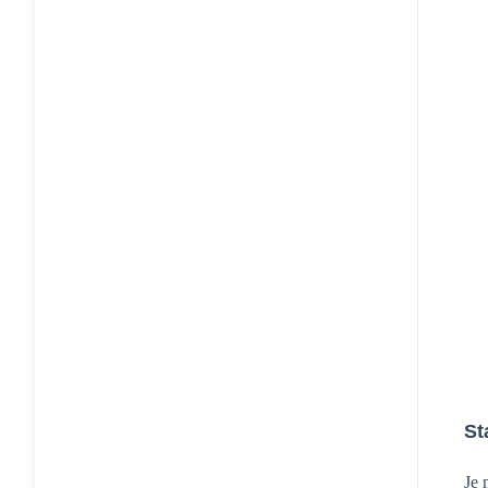
St
Je 