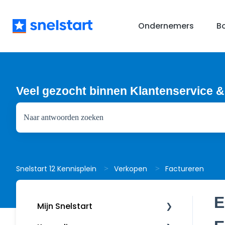
Ondernemers
B
Veel gezocht binnen Klantenservice &
Er zijn geen suggesties want het zoekveld is leeg.
Factureren
Snelstart 12 Kennisplein
Verkopen
E
Mijn Snelstart