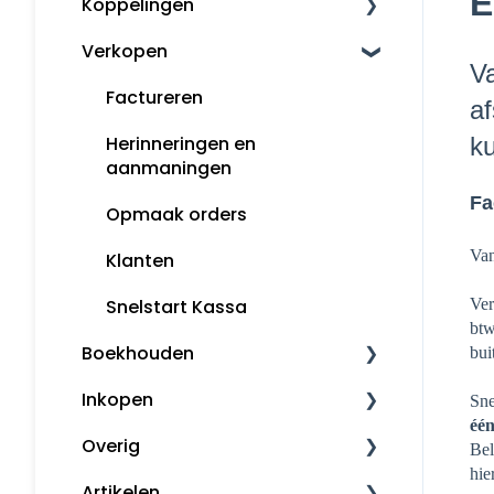
E
Koppelingen
Mijn Snelstart
Verkopen
Overige koppelingen
Va
Factureren
af
ku
Herinneringen en
aanmaningen
Fa
Opmaak orders
Van
Klanten
Ver
Snelstart Kassa
btw
Boekhouden
bui
Inkopen
Boekhouden
Sne
één
Overig
Aangifte
Inkoopfacturen
Bel
hie
Artikelen
Voorbeeldboekingen
Leveranciers
Downloaden en installeren