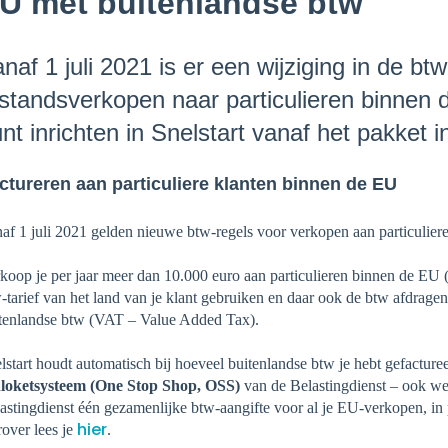
U met buitenlandse btw
naf 1 juli 2021 is er een wijziging in de bt
standsverkopen naar particulieren binnen de 
nt inrichten in Snelstart vanaf het pakket i
ctureren aan particuliere klanten binnen de EU
af 1 juli 2021 gelden nieuwe btw-regels voor verkopen aan particulier
koop je per jaar meer dan 10.000 euro aan particulieren binnen de EU 
-tarief van het land van je klant gebruiken en daar ook de btw afdragen.
tenlandse btw (VAT – Value Added Tax).
lstart houdt automatisch bij hoeveel buitenlandse btw je hebt gefactur
loketsysteem (One Stop Shop, OSS)
van de Belastingdienst – ook we
astingdienst één gezamenlijke btw-aangifte voor al je EU-verkopen, in p
hier
rover lees je
.