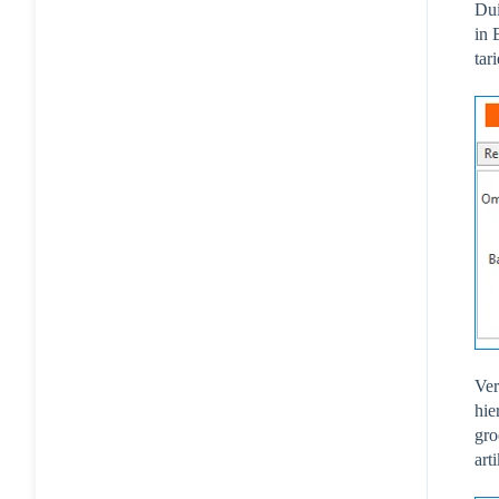
Dui
in 
tar
Ver
hie
gro
art