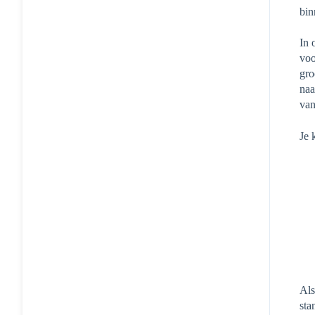
bin
In 
voo
gro
naa
van
Je 
Als
sta