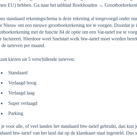
nen EU) hebben. Ga naar het tabblad Boekhouden → Grootboekreken
ons standaard rekeningschema is deze rekening al toegevoegd onder numm
r Nieuw om een nieuwe grootboekrekening toe te voegen. Doordat je in s
otboekrekening met de functie 84 de optie om een Vat-tarief toe te voegen
r factureert. Hierdoor weet Snelstart welk btw-tarief moet worden bereken
 de tarieven per maand.
kunt kiezen uit 5 verschillende tarieven:
Standaard
Verlaagd hoog
Verlaagd laag
Super verlaagd
Parking
 je voor alle, of veel landen het standaard btw-tarief gebruikt, dan kun j
ndaard btw-tarief van het land dat op de klantkaart staat ingesteld. Dus s