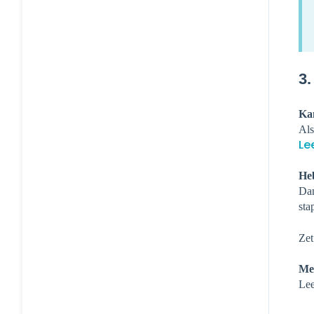
3
Kan
Als
Le
Heb
Dan
sta
Zet
Me
Le