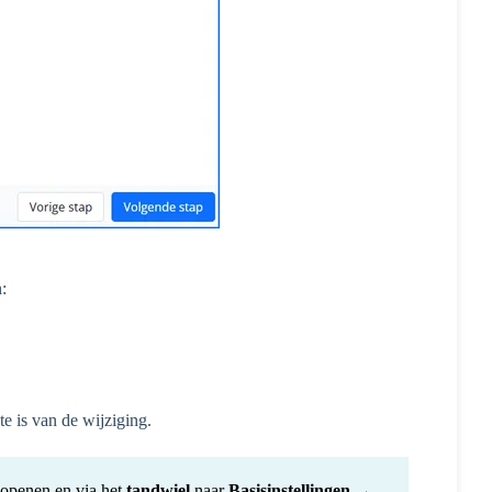
:
e is van de wijziging.
e openen en via het
tandwiel
naar
Basisinstellingen →