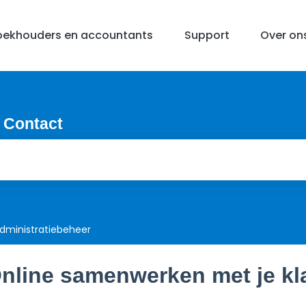
oekhouders en accountants
Support
Over on
 Contact
dministratiebeheer
nline samenwerken met je kl