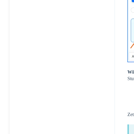
Wil
Stu
Zet