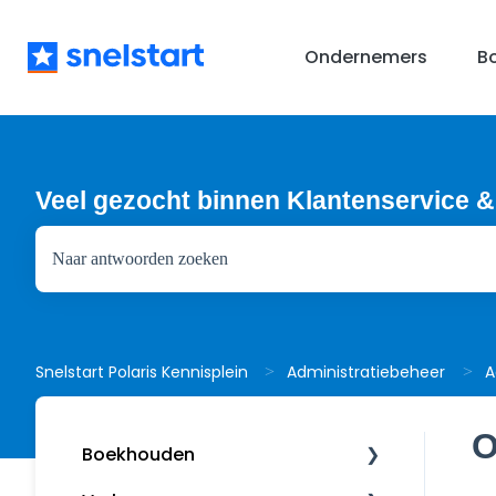
Ondernemers
B
Veel gezocht binnen Klantenservice &
Er zijn geen suggesties want het zoekveld is leeg.
A
Snelstart Polaris Kennisplein
Administratiebeheer
O
Boekhouden