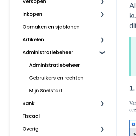
Verkopen
Boekhouden
Al
Inkopen
Aangifte
Klanten
ku
di
Opmaken en sjablonen
Voorbeeldboekingen
Kassa
Leveranciers
Artikelen
Grootboekrekeningen
Factureren
InControle (inkopen en
backorder)
Administratiebeheer
Boekjaar afsluiten
Artikelomzetgroepen
Inkopen
Margeregeling
Artikelbeheer
Administratiebeheer
Overzichten
Gebruikers en rechten
1
Rapportages
Mijn Snelstart
Bank
Van
eer
Fiscaal
Bankafschriften inlezen
Overig
Betaalopdrachten