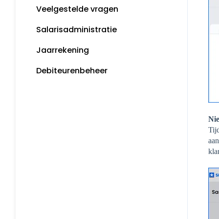
Veelgestelde vragen
Snelstart bankieren app
Algemene informatie
Salarisadministratie
Incasseren
Tips
Jaarrekening
Bankkoppeling
MijnSnelStart
Debiteurenbeheer
Koppelingen
Nie
Tij
aan
kla