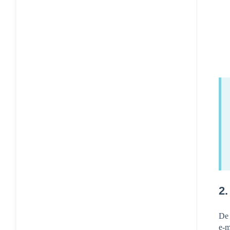
2.
De 
e-m