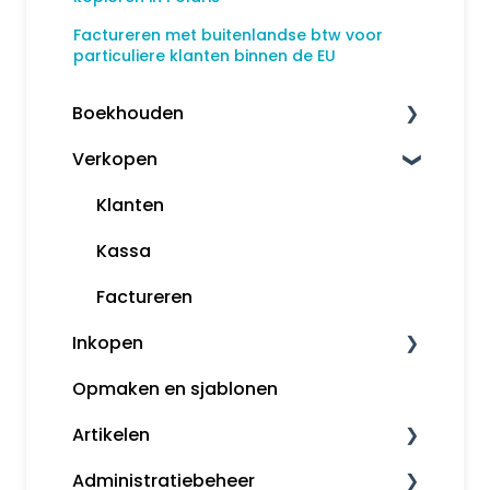
Factureren met buitenlandse btw voor
particuliere klanten binnen de EU
Boekhouden
Verkopen
Boekhouden
Aangifte
Klanten
Voorbeeldboekingen
Kassa
Grootboekrekeningen
Factureren
Inkopen
Boekjaar afsluiten
Opmaken en sjablonen
Margeregeling
Leveranciers
Artikelen
Overzichten
InControle (inkopen en backorder)
Administratiebeheer
Rapportages
Inkopen
Artikelomzetgroepen