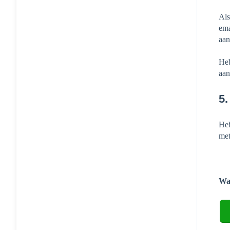
Als
ema
aan
Heb
aan
5.
Heb
met
Was