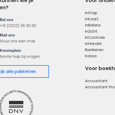
kunnen we je
Voor onde
en?
inStap
inKaart
Bel ons
inBalans
+31 (0222) 36 30 60
inZicht
Mail ons
inControle
Stuur ons een mail
inHandel
Bankieren
Kennisplein
Kassa
Eerste hulp bij vragen
Voor boek
ijk alle pakketten
Accountant
Accountant Pro