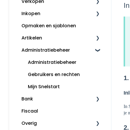
Verkopen
Boekhouden
In
Inkopen
Aangifte
Klanten
Opmaken en sjablonen
Voorbeeldboekingen
Kassa
Leveranciers
Artikelen
Grootboekrekeningen
Factureren
InControle (inkopen en
backorder)
Administratiebeheer
Boekjaar afsluiten
Artikelomzetgroepen
Inkopen
Margeregeling
Artikelbeheer
Administratiebeheer
Overzichten
Gebruikers en rechten
1.
Rapportages
Mijn Snelstart
In
Bank
In 
Fiscaal
Bankafschriften inlezen
je 
Overig
Betaalopdrachten
2