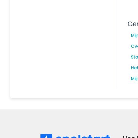
Ger
Mij
Ov
Sta
Het
Mi