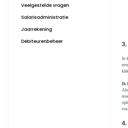
Veelgestelde vragen
Snelstart bankieren app
Algemene informatie
Salarisadministratie
Incasseren
Tips
Jaarrekening
Bankkoppeling
MijnSnelStart
Debiteurenbeheer
Koppelingen
3.
Je 
een
kli
Ik 
Als
res
opl
voo
4