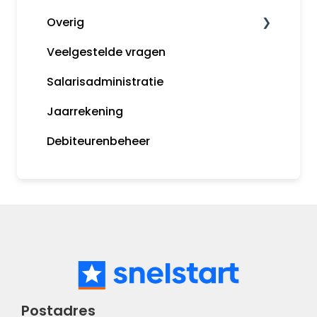
Overig
Mijn Snelstart
Betaalopdrachten
Veelgestelde vragen
Snelstart bankieren app
Algemene informatie
Salarisadministratie
Incasseren
Tips
Jaarrekening
Bankkoppeling
MijnSnelStart
Debiteurenbeheer
Koppelingen
Postadres