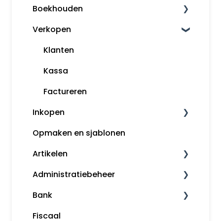
Boekhouden
Verkopen
Boekhouden
Aangifte
Klanten
Voorbeeldboekingen
Kassa
Grootboekrekeningen
Factureren
Inkopen
Boekjaar afsluiten
Opmaken en sjablonen
Margeregeling
Leveranciers
Artikelen
Overzichten
InControle (inkopen en backorder)
Administratiebeheer
Rapportages
Inkopen
Artikelomzetgroepen
Bank
Artikelbeheer
Administratiebeheer
Fiscaal
Gebruikers en rechten
Bankafschriften inlezen