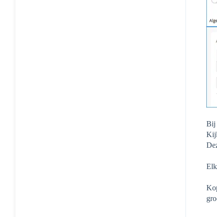
Bij
Kij
Dez
Elk
Kop
gro