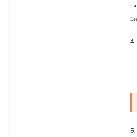
Ga 
Le
4.
5.