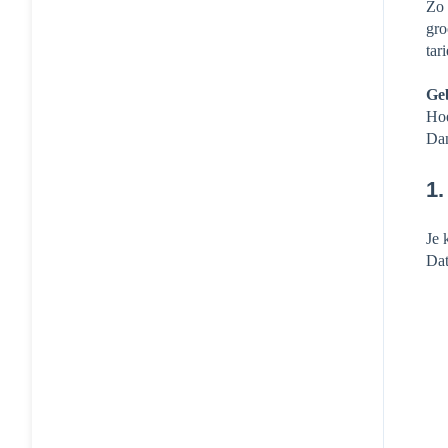
Zo 
gro
tar
Ge
Hoe
Dan
1
Je 
Dat