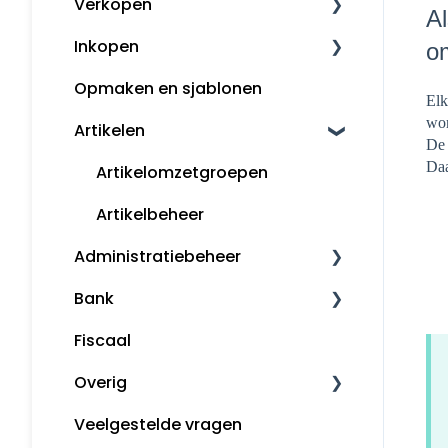
Verkopen
Boekhouden
Al
Inkopen
Aangifte
Klanten
om
Opmaken en sjablonen
Voorbeeldboekingen
Kassa
Leveranciers
Elk
wor
Artikelen
Grootboekrekeningen
Factureren
InControle (inkopen en
De 
backorder)
Daa
Boekjaar afsluiten
Artikelomzetgroepen
Inkopen
Margeregeling
Artikelbeheer
Administratiebeheer
Overzichten
Bank
Rapportages
Administratiebeheer
Fiscaal
Gebruikers en rechten
Bankafschriften inlezen
Overig
Mijn Snelstart
Betaalopdrachten
Veelgestelde vragen
Snelstart bankieren app
Algemene informatie