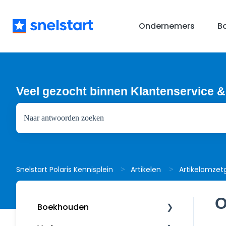
Ondernemers
B
Veel gezocht binnen Klantenservice &
Er zijn geen suggesties want het zoekveld is leeg.
Artikelomzet
Snelstart Polaris Kennisplein
Artikelen
O
Boekhouden