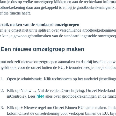
kun je dus op welke omzetgroep klikken en aan de rechterkant informat
otboekrekening daar aan gekoppeld is en bij je grootboekrekeningen ku
ief die functie heeft.
bruik maken van de standaard omzetgroepen
f je je omzet niet uit te splitsen over verschillende grootboekrekeninge
 kun je gewoon gebruikmaken van de standaard ingestelde omzetgroe
. Een nieuwe omzetgroep maken
kunt ook zelf nieuwe omzetgroepen aanmaken en daarbij instellen op 
 geldt ook voor de omzet buiten de EU. Hieronder lees je hoe je dit doe
Open je administratie.
Klik rechtsboven op het tandwiel (instellin
Klik op Nieuw → Vul de velden Omschrijving, Omzet Nederland (o
hier
inControle). Lees
alles over grootboekrekeningen en de funct
Klik op + Nieuwe regel om Omzet Binnen EU aan te maken. In de
kolom Omzet de omzetrekening voor verkopen binnen de EU, bij