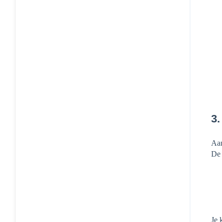
3.
Aan
De 
Je 