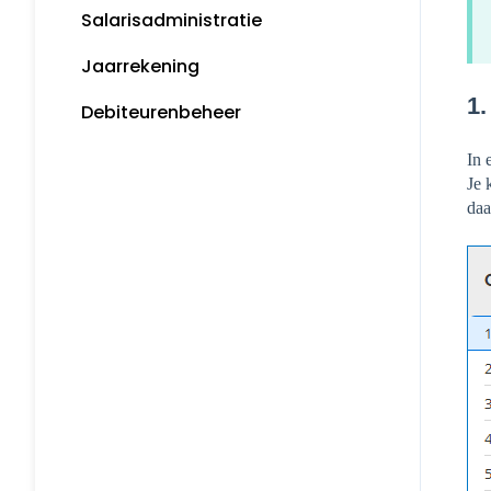
Salarisadministratie
Incasseren
Tips
Jaarrekening
Bankkoppeling
MijnSnelStart
1
Debiteurenbeheer
Koppelingen
In 
Je 
daa