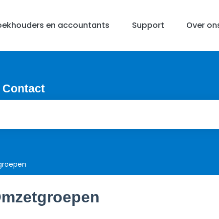
oekhouders en accountants
Support
Over on
 Contact
groepen
mzetgroepen