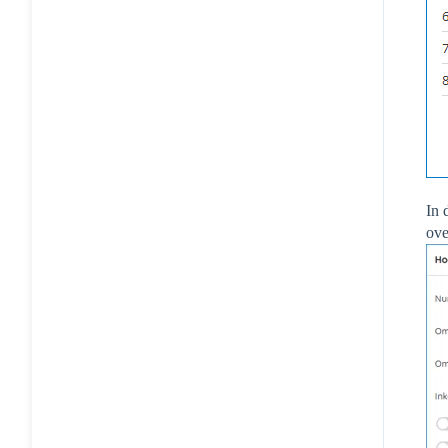
In 
ove