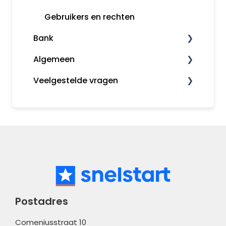
Rapporten
MijnSnelStart
Gebruikers en rechten
Bank
Koppelingen
Algemeen
Automatische bankkoppelingen
Veelgestelde vragen
Bankafschriften inlezen
Administratiebeheer
Incasso en betaalbestanden
Algemene informatie
Boekhouden
Boekhouden
Verkopen
Administratiebeheer
Bank
Meldingen
Postadres
Comeniusstraat 10