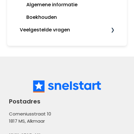
Koppelingen
Incasso en betaalbestanden
Algemene informatie
Boekhouden
Veelgestelde vragen
Boekhouden
Verkopen
Administratiebeheer
Bank
Meldingen
Postadres
Comeniusstraat 10
1817 MS, Alkmaar