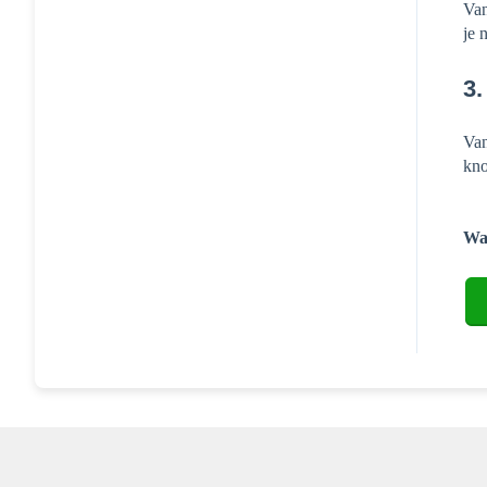
Van
je 
3.
Van
kno
Was