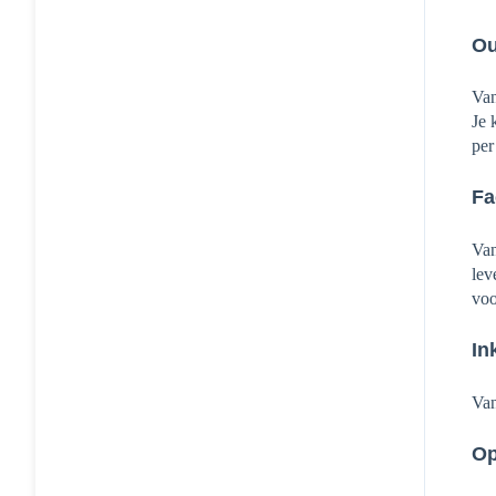
Ou
Van
Je 
per
Fa
Van
lev
voo
In
Van
Op