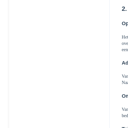
2.
Op
Het
ove
een
Ad
Van
Naa
Om
Van
bed