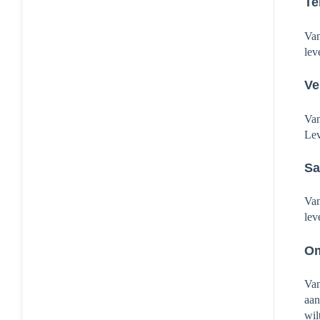
Te
Van
lev
Ve
Van
Lev
Sa
Van
lev
Om
Van
aan
wil