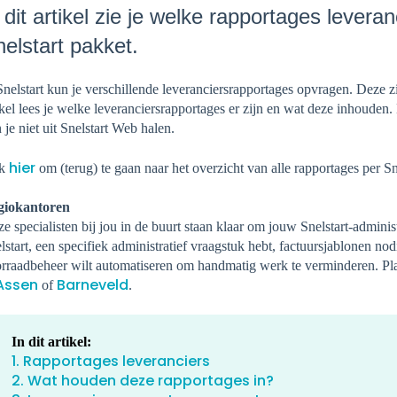
 dit artikel zie je welke rapportages levera
elstart pakket.
Snelstart kun je verschillende leveranciersrapportages opvragen. Deze zi
ikel lees je welke leveranciersrapportages er zijn en wat deze inhouden.
 je niet uit Snelstart Web halen.
hier
ik
om (terug) te gaan naar het overzicht van alle rapportages per Sn
giokantoren
e specialisten bij jou in de buurt staan klaar om jouw Snelstart-administr
lstart, een specifiek administratief vraagstuk hebt, factuursjablonen nod
rraadbeheer wilt automatiseren om handmatig werk te verminderen. Pl
Assen
Barneveld
of
.
In dit artikel:
1. Rapportages leveranciers
2. Wat houden deze rapportages in?