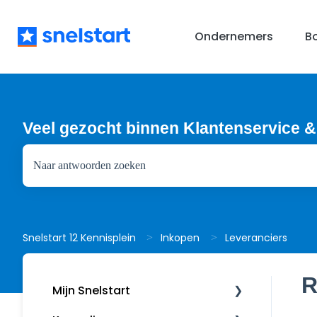
Ondernemers
B
Veel gezocht binnen Klantenservice &
Er zijn geen suggesties want het zoekveld is leeg.
Leveranciers
Snelstart 12 Kennisplein
Inkopen
R
Mijn Snelstart