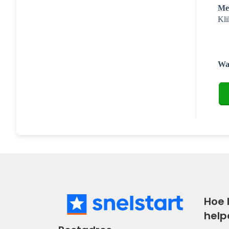
Me
Kl
Was
Hoe 
help