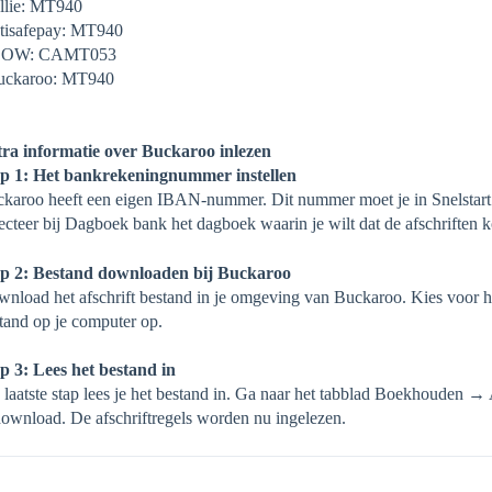
llie: MT940
tisafepay: MT940
SOW: CAMT053
uckaroo: MT940
ra informatie over Buckaroo inlezen
p 1: Het bankrekeningnummer instellen
karoo heeft een eigen IBAN-nummer. Dit nummer moet je in Snelstart
ecteer bij Dagboek bank het dagboek waarin je wilt dat de afschriften 
p 2: Bestand downloaden bij Buckaroo
nload het afschrift bestand in je omgeving van Buckaroo. Kies voor he
tand op je computer op.
p 3: Lees het bestand in
 laatste stap lees je het bestand in. Ga naar het tabblad Boekhouden → A
ownload. De afschriftregels worden nu ingelezen.