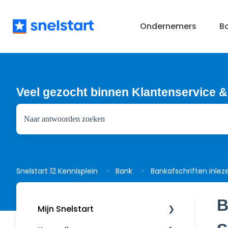
Ondernemers
B
Veel gezocht binnen Klantenservice &
Er zijn geen suggesties want het zoekveld is leeg.
Bankafschriften inlez
Snelstart 12 Kennisplein
Bank
B
Mijn Snelstart