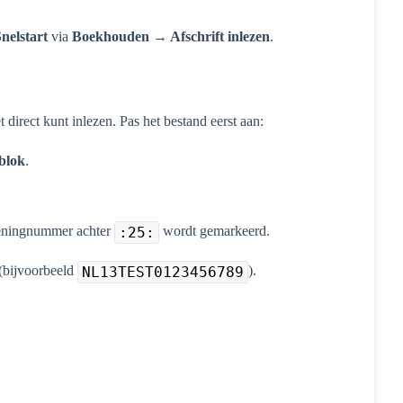
nelstart
via
Boekhouden → Afschrift inlezen
.
direct kunt inlezen. Pas het bestand eerst aan:
blok
.
ekeningnummer achter
wordt gemarkeerd.
:25:
 (bijvoorbeeld
).
NL13TEST0123456789