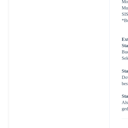
Mo
Mu
SI
*B
Ext
Sta
Buc
Sel
Sta
Dow
bes
Sta
Als
ged