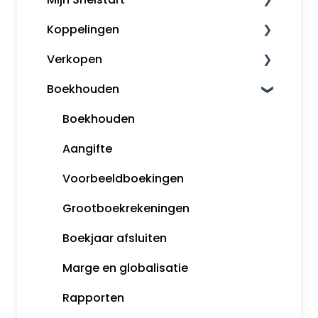
Koppelingen
Mijn Snelstart
Verkopen
Overige koppelingen
Boekhouden
Factureren
Herinneringen en aanmaningen
Boekhouden
Opmaak orders
Aangifte
Klanten
Voorbeeldboekingen
Snelstart Kassa
Grootboekrekeningen
Boekjaar afsluiten
Marge en globalisatie
Rapporten