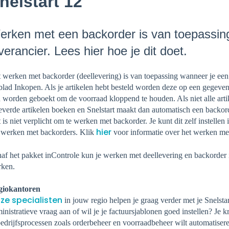
nelstart 12
rken met een backorder is van toepassing 
verancier. Lees hier hoe je dit doet.
 werken met backorder (deellevering) is van toepassing wanneer je een b
blad Inkopen. Als je artikelen hebt besteld worden deze op een gegeve
 worden geboekt om de voorraad kloppend te houden. Als niet alle arti
everde artikelen boeken en Snelstart maakt dan automatisch een backorde
 is niet verplicht om te werken met backorder. Je kunt dit zelf instellen 
hier
 werken met backorders. Klik
voor informatie over het werken me
af het pakket inControle kun je werken met deellevering en backorder in
rken.
giokantoren
ze specialisten
in jouw regio helpen je graag verder met je Snelstart
inistratieve vraag aan of wil je je factuursjablonen goed instellen? Je k
bedrijfsprocessen zoals orderbeheer en voorraadbeheer wilt automatiser