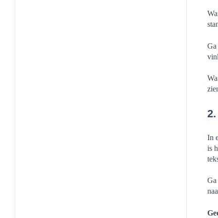
Wan
sta
Ga 
vin
Wan
zie
2.
In 
is 
tek
Ga 
naa
Ge