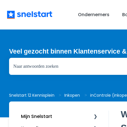
Ondernemers
B
Veel gezocht binnen Klantenservice &
Er zijn geen suggesties want het zoekveld is leeg.
inControle (inkop
Snelstart 12 Kennisplein
Inkopen
W
Mijn Snelstart