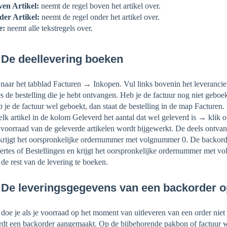
en Artikel:
neemt de regel boven het artikel over.
er Artikel:
neemt de regel onder het artikel over.
e:
neemt alle tekstregels over.
 De deellevering boeken
naar het tabblad Facturen → Inkopen. Vul links bovenin het leveranci
s de bestelling die je hebt ontvangen. Heb je de factuur nog niet geboek
 je de factuur wel geboekt, dan staat de bestelling in de map Facturen.
 elk artikel in de kolom Geleverd het aantal dat wel geleverd is → klik
voorraad van de geleverde artikelen wordt bijgewerkt. De deels ontv
krijgt het oorspronkelijke ordernummer met volgnummer 0. De backord
ertes of Bestellingen en krijgt het oorspronkelijke ordernummer met vo
de rest van de levering te boeken.
 De leveringsgegevens van een backorder op 
 doe je als je voorraad op het moment van uitleveren van een order niet t
dt een backorder aangemaakt. Op de bijbehorende pakbon of factuur wil