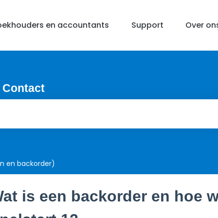
oekhouders en accountants
Support
Over on
 Contact
en en backorder)
at is een backorder en hoe w