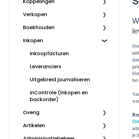
S
Koppelingen
Mijn Snelstart
Verkopen
Overige koppelingen
We
Boekhouden
Factureren
le
Inkopen
Herinneringen en
Boekhouden
Het
aanmaningen
Aangifte
Inkoopfacturen
tab
Opmaak orders
dan
Voorbeeldboekingen
Leveranciers
gel
Klanten
Het
Grootboekrekeningen
Uitgebreid journaliseren
het
Snelstart Kassa
Boekjaar afsluiten
inControle (inkopen en
Van
backorder)
we
Marge en globalisatie
Overig
Re
Rapporten
On
Artikelen
Downloaden en installeren
adm
je 
Administratiebeheer
Kassa
Artikelbeheer