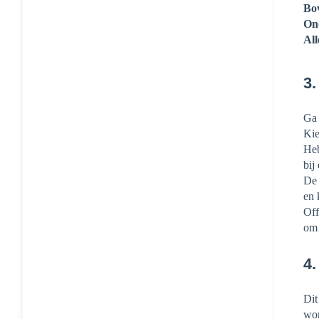
Bov
Ond
All
3.
Ga 
Kie
Heb
bij
De 
en 
Off
om 
4.
Dit
wor