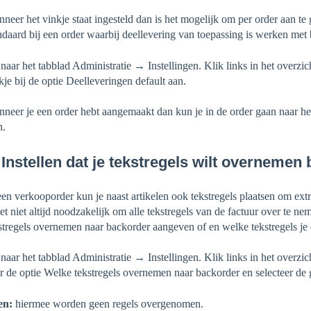
neer het vinkje staat ingesteld dan is het mogelijk om per order aan te 
ndaard bij een order waarbij deellevering van toepassing is werken met b
naar het tabblad Administratie → Instellingen. Klik links in het overzi
kje bij de optie Deelleveringen default aan.
neer je een order hebt aangemaakt dan kun je in de order gaan naar he
n.
 Instellen dat je tekstregels wilt overneme
een verkooporder kun je naast artikelen ook tekstregels plaatsen om ext
het niet altijd noodzakelijk om alle tekstregels van de factuur over te n
stregels overnemen naar backorder aangeven of en welke tekstregels je 
naar het tabblad Administratie → Instellingen. Klik links in het overzi
r de optie Welke tekstregels overnemen naar backorder en selecteer de 
en:
hiermee worden geen regels overgenomen.