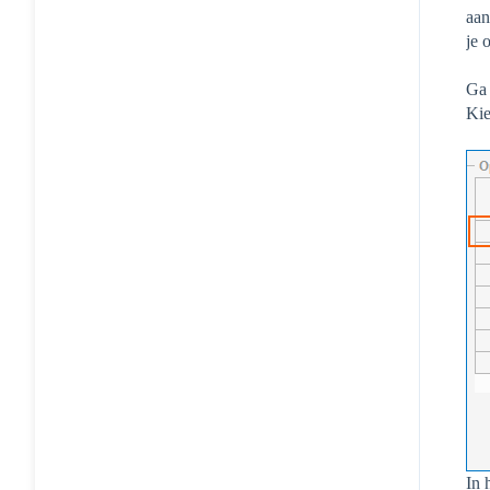
aan
je 
Ga 
Kie
In 