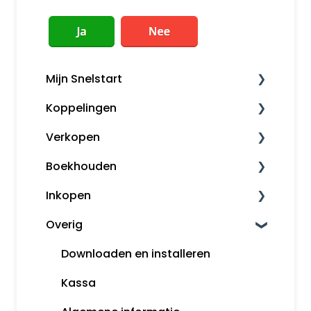
Mijn Snelstart
Koppelingen
Mijn Snelstart
Verkopen
Overige koppelingen
Boekhouden
Factureren
Inkopen
Herinneringen en aanmaningen
Boekhouden
Overig
Opmaak orders
Aangifte
Inkoopfacturen
Klanten
Voorbeeldboekingen
Leveranciers
Downloaden en installeren
Snelstart Kassa
Grootboekrekeningen
Uitgebreid journaliseren
Kassa