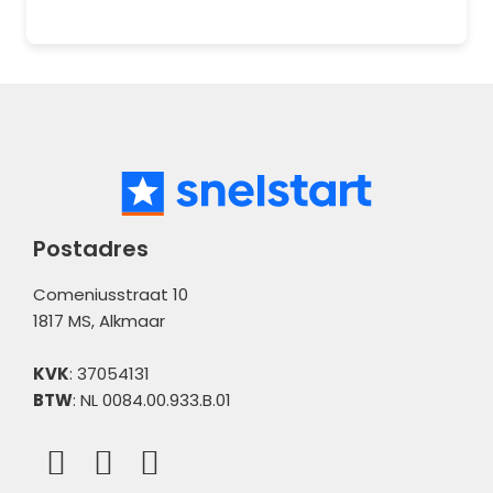
Koppelingen
Incasso en betaalbestanden
Algemene informatie
Boekhouden
Boekhouden
Verkopen
Administratiebeheer
Bank
Meldingen
Postadres
Comeniusstraat 10
1817 MS, Alkmaar
KVK
: 37054131
BTW
: NL 0084.00.933.B.01