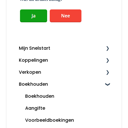
Mijn Snelstart
Koppelingen
Mijn Snelstart
Verkopen
Overige koppelingen
Boekhouden
Factureren
Herinneringen en aanmaningen
Boekhouden
Opmaak orders
Aangifte
Klanten
Voorbeeldboekingen