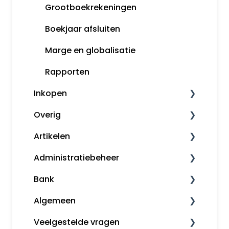
Snelstart Kassa
Grootboekrekeningen
Boekjaar afsluiten
Marge en globalisatie
Rapporten
Inkopen
Overig
Inkoopfacturen
Artikelen
Leveranciers
Downloaden en installeren
Administratiebeheer
Uitgebreid journaliseren
Kassa
Artikelbeheer
Bank
inControle (inkopen en backorder)
Algemene informatie
Back-ups en herstelpunten
Algemeen
Tips
Administratiebeheer
Automatische bankkoppelingen
Veelgestelde vragen
MijnSnelStart
Gebruikers en rechten
Bankafschriften inlezen
Administratiebeheer