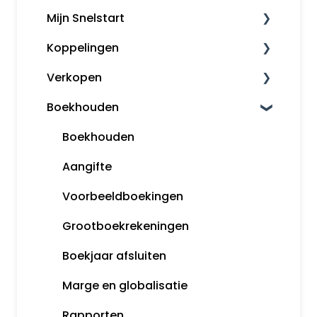
Mijn Snelstart
Koppelingen
Mijn Snelstart
Verkopen
Overige koppelingen
Boekhouden
Factureren
Herinneringen en aanmaningen
Boekhouden
Opmaak orders
Aangifte
Klanten
Voorbeeldboekingen
Snelstart Kassa
Grootboekrekeningen
Boekjaar afsluiten
Marge en globalisatie
Rapporten