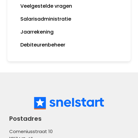
Veelgestelde vragen
Snelstart bankieren app
Algemene informatie
Salarisadministratie
Incasseren
Tips
Jaarrekening
Bankkoppeling
MijnSnelStart
Debiteurenbeheer
Koppelingen
Postadres
Comeniusstraat 10