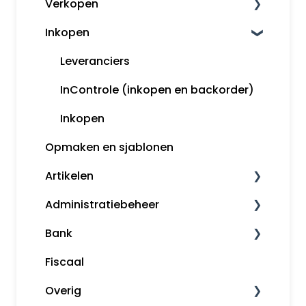
Verkopen
Boekhouden
Inkopen
Aangifte
Klanten
Voorbeeldboekingen
Kassa
Leveranciers
Grootboekrekeningen
Factureren
InControle (inkopen en backorder)
Boekjaar afsluiten
Inkopen
Opmaken en sjablonen
Margeregeling
Artikelen
Overzichten
Administratiebeheer
Rapportages
Artikelomzetgroepen
Bank
Artikelbeheer
Administratiebeheer
Fiscaal
Gebruikers en rechten
Bankafschriften inlezen
Overig
Mijn Snelstart
Betaalopdrachten