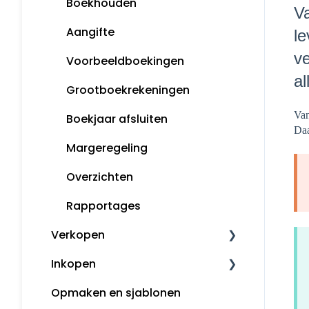
Boekhouden
Va
Aangifte
le
ve
Voorbeeldboekingen
al
Grootboekrekeningen
Van
Boekjaar afsluiten
Daa
Margeregeling
Overzichten
Rapportages
Verkopen
Inkopen
Klanten
Opmaken en sjablonen
Kassa
Leveranciers