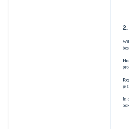
2.
Wil
bes
Ho
pro
Reg
je 
In 
ook