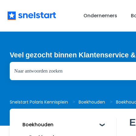
Ondernemers
B
Veel gezocht binnen Klantenservice &
Er zijn geen suggesties want het zoekveld is leeg.
Boekhou
Snelstart Polaris Kennisplein
Boekhouden
E
Boekhouden