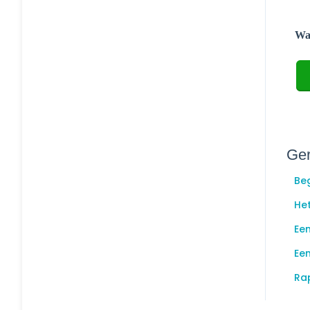
Was
Ger
Be
He
Een
Ee
Ra