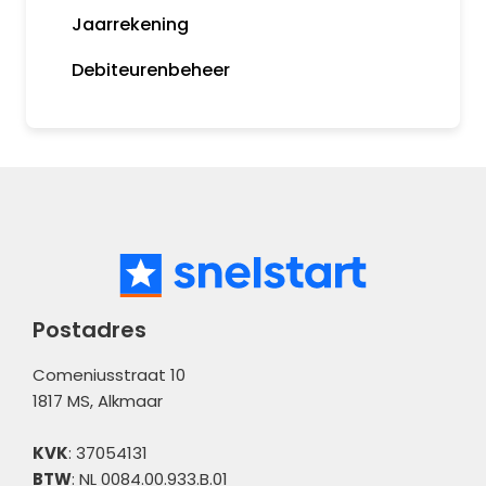
Jaarrekening
Bankkoppeling
MijnSnelStart
Debiteurenbeheer
Koppelingen
Postadres
Comeniusstraat 10
1817 MS, Alkmaar
KVK
: 37054131
BTW
: NL 0084.00.933.B.01