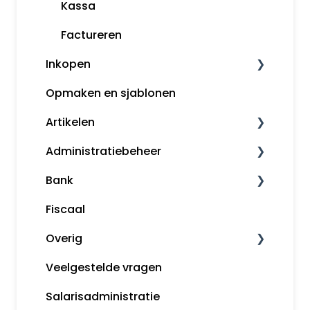
Voorbeeldboekingen
Kassa
Grootboekrekeningen
Factureren
Inkopen
Boekjaar afsluiten
Opmaken en sjablonen
Margeregeling
Leveranciers
Artikelen
Overzichten
InControle (inkopen en backorder)
Administratiebeheer
Rapportages
Inkopen
Artikelomzetgroepen
Bank
Artikelbeheer
Administratiebeheer
Fiscaal
Gebruikers en rechten
Bankafschriften inlezen
Overig
Mijn Snelstart
Betaalopdrachten
Veelgestelde vragen
Snelstart bankieren app
Algemene informatie
Salarisadministratie
Incasseren
Tips