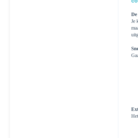
co
De 
Je 
maa
uit
Sne
Gaa
Ext
Het