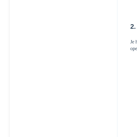
2.
Je 
ope