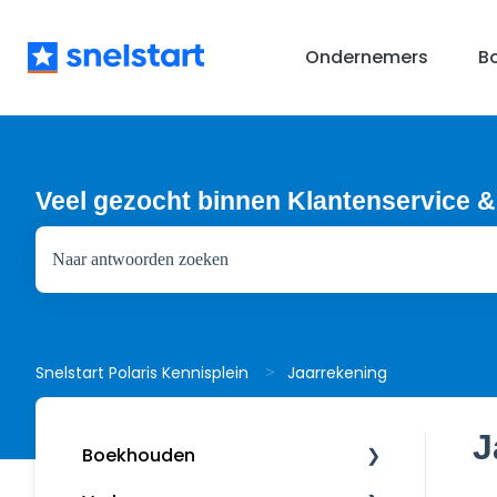
Ondernemers
B
Veel gezocht binnen Klantenservice &
Er zijn geen suggesties want het zoekveld is leeg.
Jaarrekening
Snelstart Polaris Kennisplein
J
Boekhouden