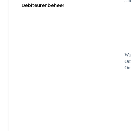
aan
Debiteurenbeheer
Koppelingen
Wan
Om 
Om 