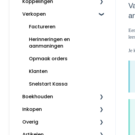
Koppelingen
Mijn Snelstart
Va
Verkopen
Overige koppelingen
ar
Factureren
Een
lee
Herinneringen en
aanmaningen
Je 
Opmaak orders
Klanten
Snelstart Kassa
Boekhouden
Inkopen
Boekhouden
Overig
Aangifte
Inkoopfacturen
Artikelen
Voorbeeldboekingen
Leveranciers
Downloaden en installeren