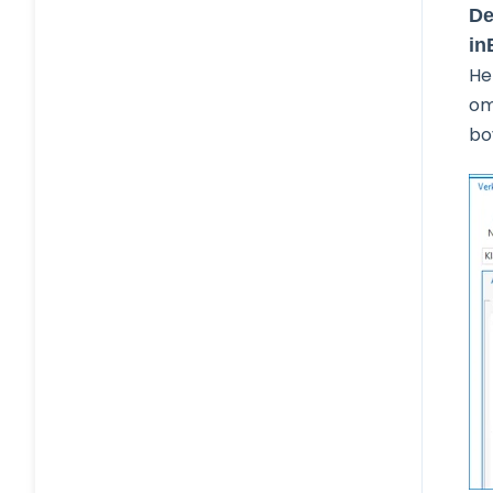
De
in
He
om
bo