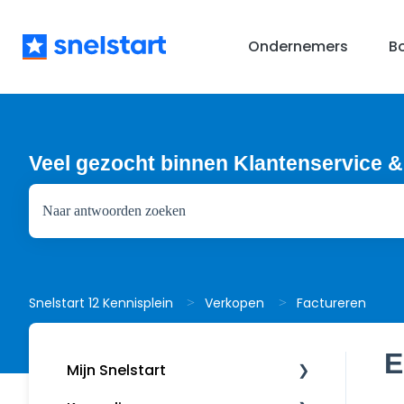
Ondernemers
B
Veel gezocht binnen Klantenservice &
Er zijn geen suggesties want het zoekveld is leeg.
Factureren
Snelstart 12 Kennisplein
Verkopen
E
Mijn Snelstart