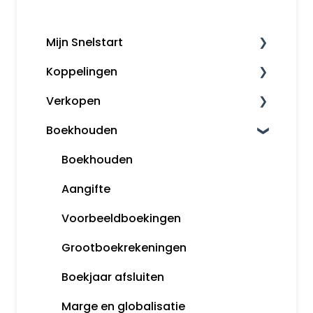
Mijn Snelstart
Koppelingen
Mijn Snelstart
Verkopen
Overige koppelingen
Boekhouden
Factureren
Herinneringen en aanmaningen
Boekhouden
Opmaak orders
Aangifte
Klanten
Voorbeeldboekingen
Snelstart Kassa
Grootboekrekeningen
Boekjaar afsluiten
Marge en globalisatie