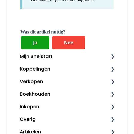
Was dit artikel nuttig?
Mijn Snelstart
Koppelingen
Mijn Snelstart
Verkopen
Overige koppelingen
Boekhouden
Factureren
Inkopen
Herinneringen en aanmaningen
Boekhouden
Overig
Opmaak orders
Aangifte
Inkoopfacturen
Artikelen
Klanten
Voorbeeldboekingen
Leveranciers
Downloaden en installeren