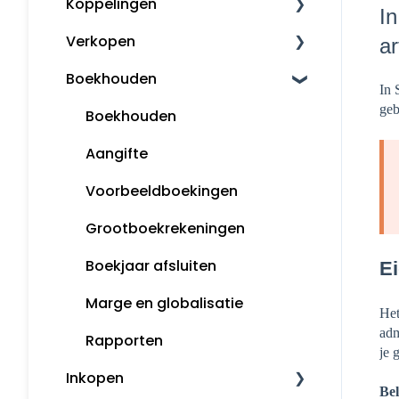
Koppelingen
Mijn Snelstart
In
Verkopen
Overige koppelingen
ar
Boekhouden
Factureren
In 
geb
Herinneringen en
Boekhouden
aanmaningen
Aangifte
Opmaak orders
Voorbeeldboekingen
Klanten
Grootboekrekeningen
Snelstart Kassa
Boekjaar afsluiten
E
Marge en globalisatie
Het
adm
Rapporten
je 
Inkopen
Bel