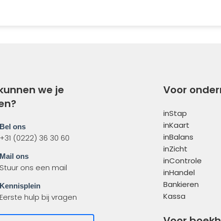
kunnen we je
Voor onde
en?
inStap
inKaart
Bel ons
inBalans
+31 (0222) 36 30 60
inZicht
Mail ons
inControle
Stuur ons een mail
inHandel
Bankieren
Kennisplein
Kassa
Eerste hulp bij vragen
Voor boek