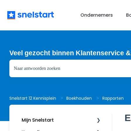
Ondernemers
B
Veel gezocht binnen Klantenservice &
Er zijn geen suggesties want het zoekveld is leeg.
Rapporten
Snelstart 12 Kennisplein
Boekhouden
E
Mijn Snelstart