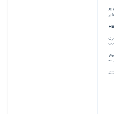
Je 
gek
He
Ope
voo
We 
nu 
Dit