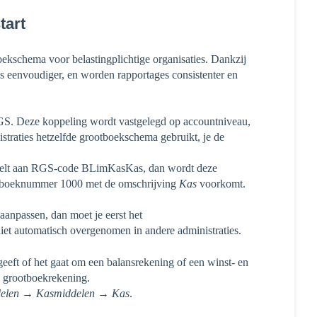
tart
kschema voor belastingplichtige organisaties. Dankzij
ns eenvoudiger, en worden rapportages consistenter en
RGS. Deze koppeling wordt vastgelegd op accountniveau,
nistraties hetzelfde grootboekschema gebruikt, je de
elt aan RGS-code BLimKasKas, dan wordt deze
rootboeknummer 1000 met de omschrijving
Kas
voorkomt.
aanpassen, dan moet je eerst het
t automatisch overgenomen in andere administraties.
geeft of het gaat om een balansrekening of een winst- en
e grootboekrekening.
delen → Kasmiddelen → Kas
.