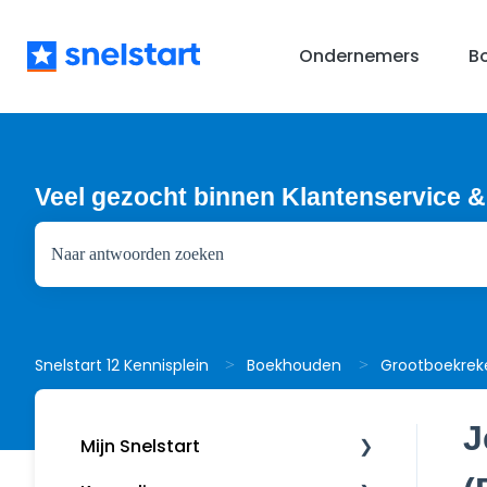
Ondernemers
B
Veel gezocht binnen Klantenservice &
Er zijn geen suggesties want het zoekveld is leeg.
Grootboekrek
Snelstart 12 Kennisplein
Boekhouden
J
Mijn Snelstart