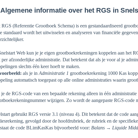
 Algemene informatie over het RGS in Snels
 RGS (Referentie Grootboek Schema) is een gestandaardiseerd grootboe
e standaard wordt het uitwisselen en analyseren van financiële gegeve
rzichtelijker.
Snelstart Web kun je je eigen grootboekrekeningen koppelen aan het 
t per afzonderlijke administratie. Dat betekent dat als je voor al je admi
pelingen slechts één keer hoeft te maken.
voorbeeld:
als je in
Administratie 1
grootboekrekening 1000 Kas kopp
peling automatisch toegepast op alle online administraties waarin g
 je de RGS-code van een bepaalde rekening alleen in één administratie 
otboekrekeningnummer wijzigen. Zo wordt de aangepaste RGS-code nie
lstart gebruikt RGS versie 3.1 (niveau 4). Dit betekent dat de code aan
liesrekening, gevolgd door de hoofdrubriek, de rubriek en de specifiek
staat de code BLimKasKas bijvoorbeeld voor:
Balans → Liquide Mid