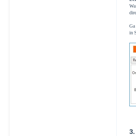
Wan
dir
Ga 
in 
3.