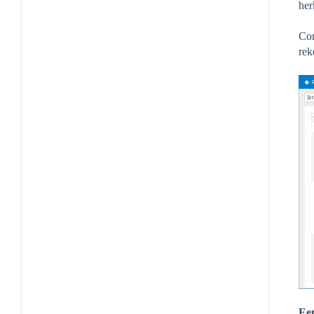
her
Con
rek
Ee