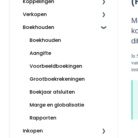
(
Koppelingen
Mijn Snelstart
Verkopen
Overige koppelingen
Me
Boekhouden
Factureren
ko
di
Herinneringen en
Boekhouden
aanmaningen
Aangifte
In 
Opmaak orders
van
Voorbeeldboekingen
ins
Klanten
Grootboekrekeningen
Snelstart Kassa
Boekjaar afsluiten
Marge en globalisatie
Rapporten
Inkopen