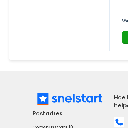
Was
Hoe 
help
Postadres
Comeniusstraat 10