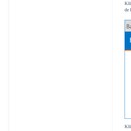
Kli
de 
Kli