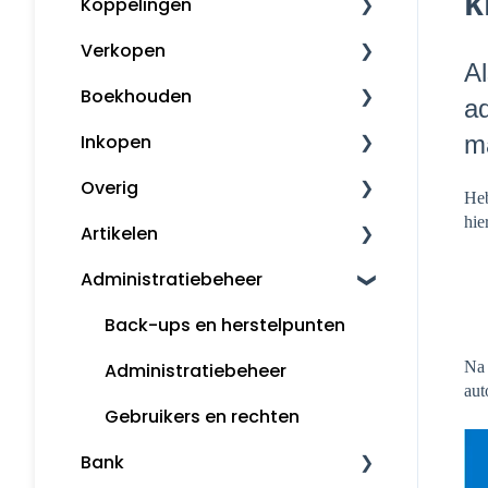
k
Koppelingen
Mijn Snelstart
Verkopen
Overige koppelingen
Al
Boekhouden
Factureren
ad
m
Inkopen
Herinneringen en
Boekhouden
aanmaningen
Overig
Aangifte
Inkoopfacturen
Heb
Opmaak orders
hie
Artikelen
Voorbeeldboekingen
Leveranciers
Downloaden en installeren
Klanten
Administratiebeheer
Grootboekrekeningen
Uitgebreid journaliseren
Kassa
Artikelbeheer
Snelstart Kassa
Boekjaar afsluiten
inControle (inkopen en
Algemene informatie
Back-ups en herstelpunten
backorder)
Na 
Marge en globalisatie
Tips
Administratiebeheer
aut
Rapporten
MijnSnelStart
Gebruikers en rechten
Bank
Koppelingen