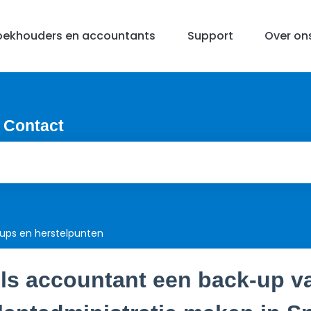
oekhouders en accountants
Support
Over on
 Contact
ups en herstelpunten
ls accountant een back-up v