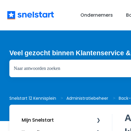
Ondernemers
B
Veel gezocht binnen Klantenservice &
Er zijn geen suggesties want het zoekveld is leeg.
Back-
Snelstart 12 Kennisplein
Administratiebeheer
A
Mijn Snelstart